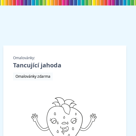
Omalovánky:
Tancující jahoda
Omalovánky zdarma