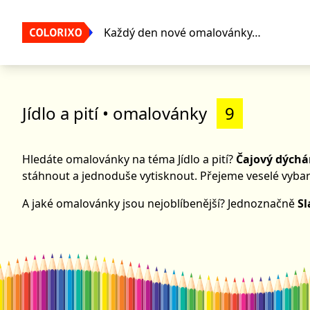
Každý den nové omalovánky…
Jídlo a pití
• omalovánky
9
Hledáte omalovánky na téma Jídlo a pití?
Čajový dých
stáhnout a jednoduše vytisknout. Přejeme veselé vybar
A jaké omalovánky jsou nejoblíbenější? Jednoznačně
S