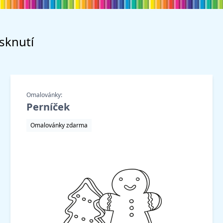
isknutí
Omalovánky:
Perníček
Omalovánky zdarma