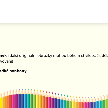
ánek
i další originální obrázky mohou během chvíle začít děl
vování!
ladké bonbony
.