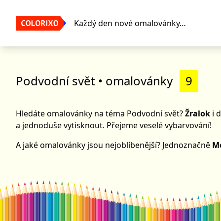
Každý den nové omalovánky…
Podvodní svět
• omalovánky
9
Hledáte omalovánky na téma Podvodní svět?
Žralok
i 
a jednoduše vytisknout. Přejeme veselé vybarvování!
A jaké omalovánky jsou nejoblíbenější? Jednoznačně
M