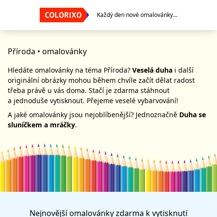
Každý den nové omalovánky…
Příroda
• omalovánky
Hledáte omalovánky na téma Příroda?
Veselá duha
i další
originální obrázky mohou během chvíle začít dělat radost
třeba právě u vás doma. Stačí je zdarma stáhnout
a jednoduše vytisknout. Přejeme veselé vybarvování!
A jaké omalovánky jsou nejoblíbenější? Jednoznačně
Duha se
sluníčkem a mráčky
.
Nejnovější
omalovánky zdarma
k vytisknutí