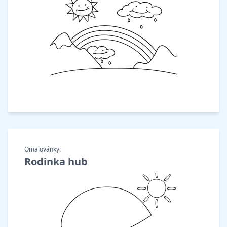
Omalovánky:
Rodinka hub