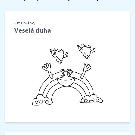
Omalovánky:
Veselá duha