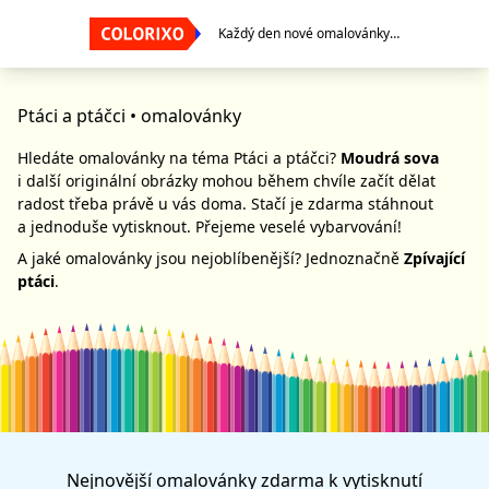
Každý den nové omalovánky…
Ptáci a ptáčci
• omalovánky
Hledáte omalovánky na téma Ptáci a ptáčci?
Moudrá sova
i další originální obrázky mohou během chvíle začít dělat
radost třeba právě u vás doma. Stačí je zdarma stáhnout
a jednoduše vytisknout. Přejeme veselé vybarvování!
A jaké omalovánky jsou nejoblíbenější? Jednoznačně
Zpívající
ptáci
.
Nejnovější
omalovánky zdarma
k vytisknutí