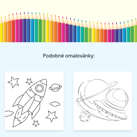
Podobné omalovánky: