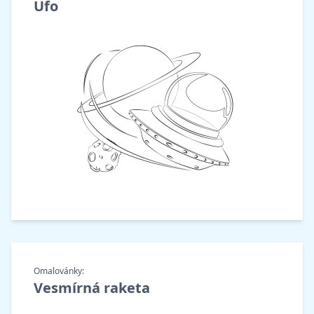
Ufo
Omalovánky:
Vesmírná raketa