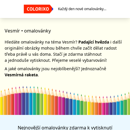
Každý den nové omalovánky…
Vesmír
• omalovánky
Hledáte omalovánky na téma Vesmír?
Padající hvězda
i další
originální obrázky mohou během chvíle začít dělat radost
třeba právě u vás doma. Stačí je zdarma stáhnout
a jednoduše vytisknout. Přejeme veselé vybarvování!
A jaké omalovánky jsou nejoblíbenější? Jednoznačně
Vesmírná raketa
.
Nejnovější
omalovánky zdarma
k vytisknutí